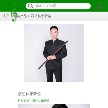
主页
>
顺笛产品
>
聂艺林亲斫笛
聂艺林亲斫笛
栏目分类：聂艺林亲斫笛