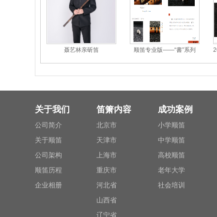
聂艺林亲斫笛
顺笛专业版——“書”系列
关于我们
笛箫内容
成功案例
公司简介
北京市
小学顺笛
关于顺笛
天津市
中学顺笛
公司架构
上海市
高校顺笛
顺笛历程
重庆市
老年大学
企业相册
河北省
社会培训
山西省
辽宁省