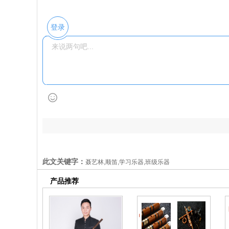
登录
此文关键字：
聂艺林,顺笛,学习乐器,班级乐器
产品推荐