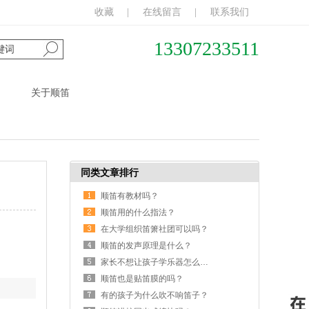
收藏
|
在线留言
|
联系我们
13307233511
关于顺笛
同类文章排行
顺笛有教材吗？
顺笛用的什么指法？
在大学组织笛箫社团可以吗？
顺笛的发声原理是什么？
家长不想让孩子学乐器怎么办？
顺笛也是贴笛膜的吗？
？
有的孩子为什么吹不响笛子？