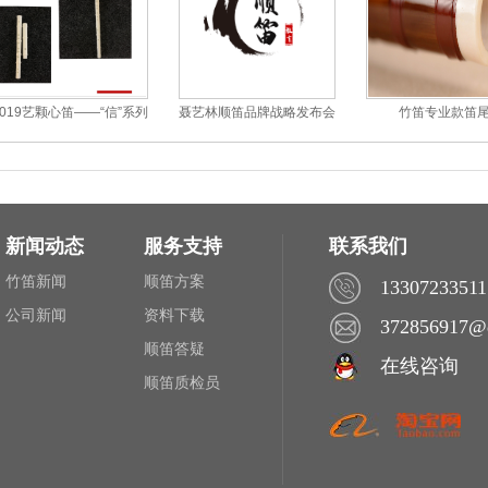
2019艺颗心笛——“信”系列
聂艺林顺笛品牌战略发布会
竹笛专业款笛
新闻动态
服务支持
联系我们
竹笛新闻
顺笛方案
13307233511
公司新闻
资料下载
372856917@
顺笛答疑
在线咨询
顺笛质检员