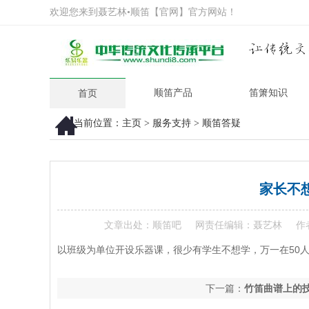
欢迎您来到聂艺林•顺笛【官网】官方网站！
顺笛产品
笛箫知识
首页
当前位置：
主页
>
服务支持
>
顺笛答疑
家长不
文章出处：顺笛吧
网责任编辑：聂艺林
作
以班级为单位开设乐器课，很少有学生不想学，万一在50
下一篇：
竹笛曲谱上的