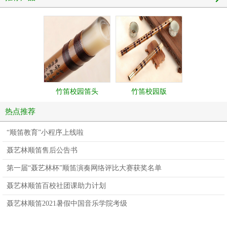
竹笛校园笛头
竹笛校园版
热点推荐
“顺笛教育”小程序上线啦
聂艺林顺笛售后公告书
第一届“聂艺林杯”顺笛演奏网络评比大赛获奖名单
聂艺林顺笛百校社团课助力计划
聂艺林顺笛2021暑假中国音乐学院考级