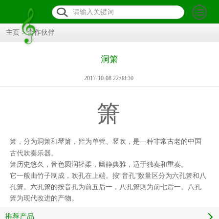
主页
>
合作伙伴
洞箫
2017-10-08 22:08:30
箫
箫，分为
洞箫
和
琴箫
，皆为
单管
、竖吹，是一种非常古老的中国
古代
吹奏乐器
。
独奏
和
重奏
。
箫历史悠久，音色圆润轻柔，幽静典雅，适于
竹
子
制成，吹孔在上端。按“音孔”数量区分为
六孔箫
和八
它一般由
孔箫。六孔箫的按音孔为前五后一，八孔箫则为前七后一。八孔
箫为现代改进的产物。
推荐产品