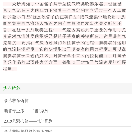
在。这里讲的气流速度主要指在气流通过风
众所周知，中国笛子属于边棱气鸣类吹奏乐器。也就是
门吹往笛子的过程中演奏者所运用的气流快
说，气流在人为的压力下沿着一个固定的方向通过一个人工做
出的微小口型(就是吹笛子的正确口型)把气流集中地吹出，从
慢程度，它的快慢取决于演奏者的用力程
而将集中的气流灌入笛管之内产生振动而发出优美动听的乐
度。可以说演奏者笛子音色的好坏、对笛子
音。在这一系列吹奏过程中，气流因素起到了重要的作用，尤
各个音区的控制能力、对笛子音乐作品的驾
其是对气流速度的掌握乃是笛子演奏的关键所在。这里讲的气
驭能力等方面，都取决于对笛子气流速度的
流速度主要指在气流通过风门吹往笛子的过程中演奏者所运用
把握程度。
的气流快慢程度，它的快慢取决于演奏者的用力程度。可以说
演奏者笛子音色的好坏、对笛子各个音区的控制能力、对笛子
音乐作品的驾驭能力等方面，都取决于对笛子气流速度的把握
程度。
热点推荐
聂艺林亲斫笛
顺笛专业版——“書”系列
2019艺颗心笛——“信”系列
聂艺林顺笛品牌战略发布会