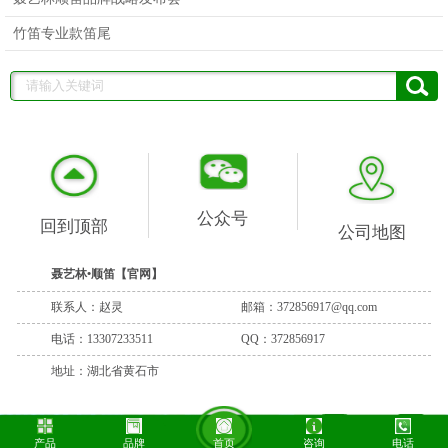
竹笛专业款笛尾
公众号
回到顶部
公司地图
聂艺林•顺笛【官网】
联系人：赵灵
邮箱：372856917@qq.com
电话：13307233511
QQ：372856917
地址：湖北省黄石市
产品
品牌
首页
咨询
电话